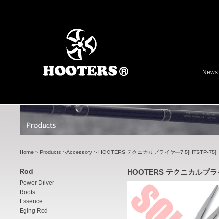
News
Home
>
Products
>
Accessory
> HOOTERS テクニカルプライヤー7.5[HTSTP-75]
Rod
HOOTERS テクニカルプライヤ
Power Driver
Roots
Essence
Eging Rod