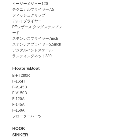
イージーメジャー120
テクニカルプライヤー7.5
フィッシュグリップ
アルミプライヤー
PEシザース タングステンブレ
ード
ステンレスプライヤー7inch
ステンレスプライヤー5.5inch
デジタルハンドスケール
ランディングネット280
Floater&Boat
B-HT280R
F-165H
F-V145B
F-V150B
F-120A
F-145A
F-150A
フローターパーツ
HOOK
SINKER