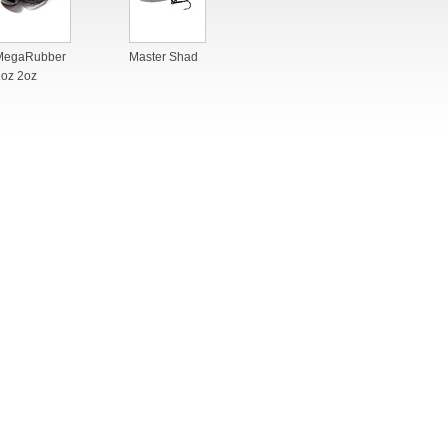
MegaRubber
Master Shad
1oz 2oz