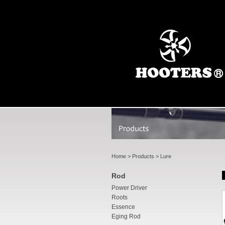
Home
>
Products
> Lure
Rod
Power Driver
Roots
Essence
Eging Rod