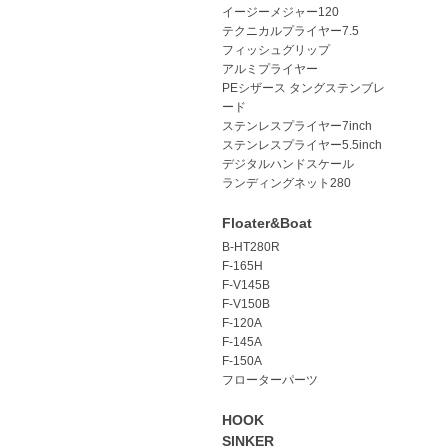
イージーメジャー120
テクニカルプライヤー7.5
フィッシュグリップ
アルミプライヤー
PEシザース タングステンブレ
ード
ステンレスプライヤー7inch
ステンレスプライヤー5.5inch
デジタルハンドスケール
ランディングネット280
Floater&Boat
B-HT280R
F-165H
F-V145B
F-V150B
F-120A
F-145A
F-150A
フローターパーツ
HOOK
SINKER