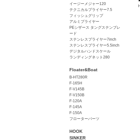
イージーメジャー120
テクニカルプライヤー7.5
フィッシュグリップ
アルミプライヤー
PEシザース タングステンブレ
ード
ステンレスプライヤー7inch
ステンレスプライヤー5.5inch
デジタルハンドスケール
ランディングネット280
Floater&Boat
B-HT280R
F-165H
F-V145B
F-V150B
F-120A
F-145A
F-150A
フローターパーツ
HOOK
SINKER