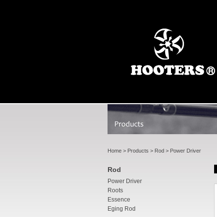
Home
>
Products
>
Rod
> Power Driver
Rod
Power Driver
Roots
Essence
Eging Rod