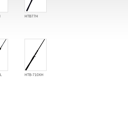
H
HTB77H
L
HTB-710XH