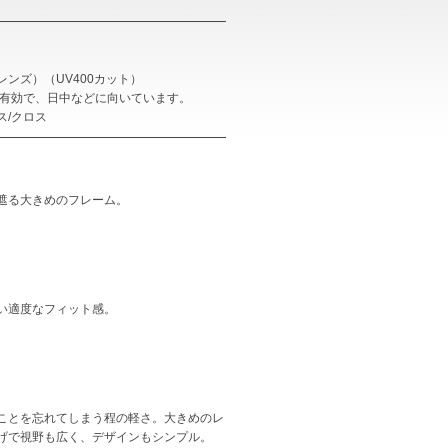
ンズ）（UV400カット）
に有効で、日中などに向いています。
ス/クロス
遮る大きめのフレーム。
い適度なフィット感。
ことを忘れてしまう程の軽さ。大きめのレ
げで視野も広く、デザインもシンプル。