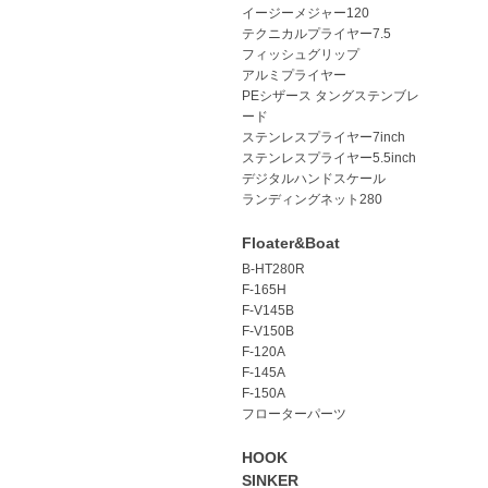
イージーメジャー120
テクニカルプライヤー7.5
フィッシュグリップ
アルミプライヤー
PEシザース タングステンブレ
ード
ステンレスプライヤー7inch
ステンレスプライヤー5.5inch
デジタルハンドスケール
ランディングネット280
Floater&Boat
B-HT280R
F-165H
F-V145B
F-V150B
F-120A
F-145A
F-150A
フローターパーツ
HOOK
SINKER