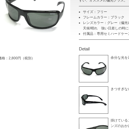
すい、オススメの偏光グラス。
サイズ：フリー
フレームカラー：ブラック
レンズカラー：グレー（偏光レ
天候/晴れ 強い日差しの時
付属品：専用セミハードケー
Detail
余分な光を
価格：2,800円（税別）
きつすぎな
掛けている
ンズのおか