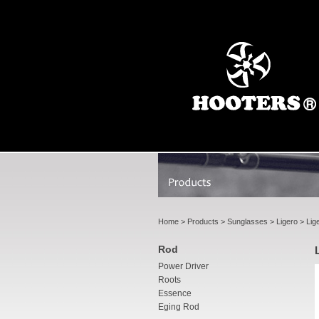
Home
>
Products
>
Sunglasses
>
Ligero
> Lig
Rod
Power Driver
Roots
Essence
Eging Rod