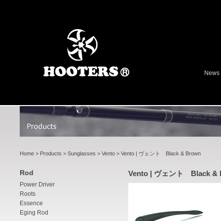
News
Home
>
Products
>
Sunglasses
>
Vento
> Vento | ヴェント Black & Brown
Rod
Vento | ヴェント Black & 
Power Driver
Roots
Essence
Eging Rod