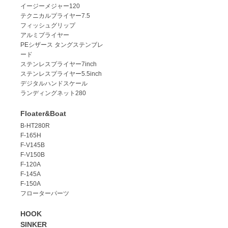
イージーメジャー120
テクニカルプライヤー7.5
フィッシュグリップ
アルミプライヤー
PEシザース タングステンブレ
ード
ステンレスプライヤー7inch
ステンレスプライヤー5.5inch
デジタルハンドスケール
ランディングネット280
Floater&Boat
B-HT280R
F-165H
F-V145B
F-V150B
F-120A
F-145A
F-150A
フローターパーツ
HOOK
SINKER